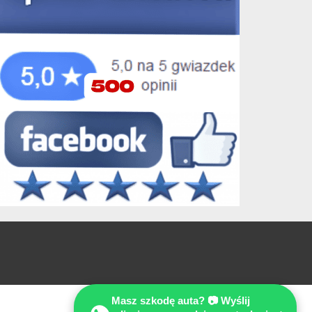
Masz szkodę auta? 📷 Wyślij