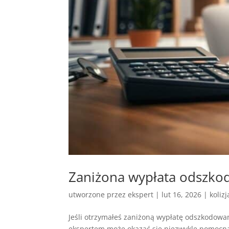
Zaniżona wypłata odszkod
utworzone przez
ekspert
|
lut 16, 2026
|
koliz
Jeśli otrzymałeś zaniżoną wypłatę odszkodowan
ekspertem może okazać się niezwykle pomocna.