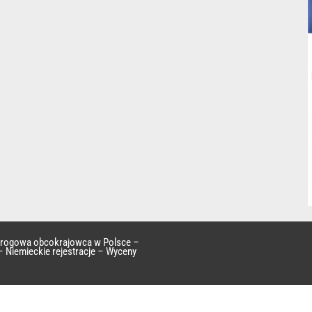
 drogowa obcokrajowca w Polsce –
– Niemieckie rejestracje – Wyceny