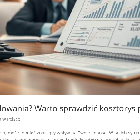
owania? Warto sprawdzić kosztorys po
ja w Polsce
ia, może to mieć znaczący wpływ na Twoje finanse. W takich sytua
Nasz zespół pomaga w sprawdzeniu kosztorysu i doradza, jak uzys