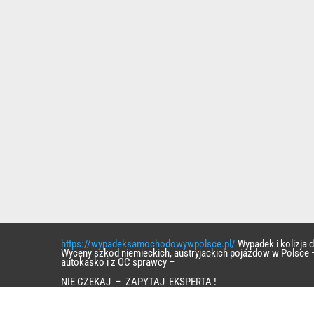
https://wypadeksamochodowywpolsce.pl/
Wypadek i kolizja
Wyceny szkod niemieckich, austryjackich pojazdow w Polsce 
autokasko i z OC sprawcy –
NIE CZEKAJ – ZAPYTAJ EKSPERTA !