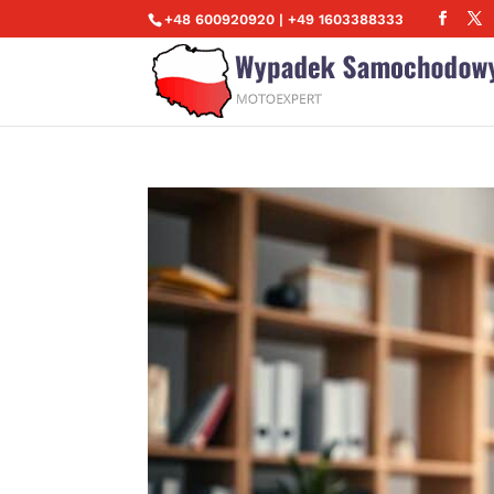
+48 600920920 | +49 1603388333