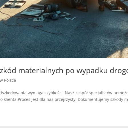
a szkód materialnych po wypadku dr
 w Polsce
dszkodowania wymaga szybkości. Nasz zespół specjalistów pomoże
o klienta.Proces jest dla nas przejrzysty. Dokumentujemy szkody mat