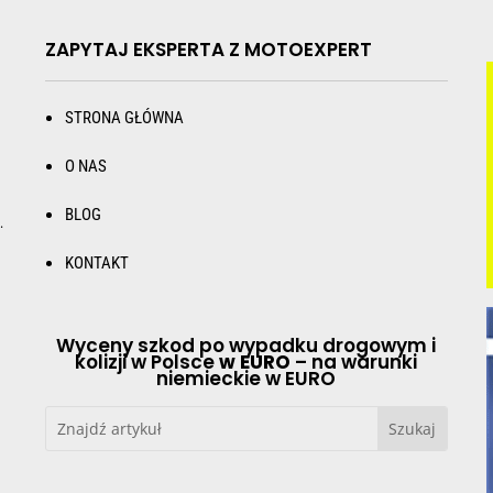
ZAPYTAJ EKSPERTA Z MOTOEXPERT
STRONA GŁÓWNA
O NAS
BLOG
.
KONTAKT
Wyceny szkod po wypadku drogowym i
kolizji w Polsce
w EURO
– na warunki
niemieckie w EURO