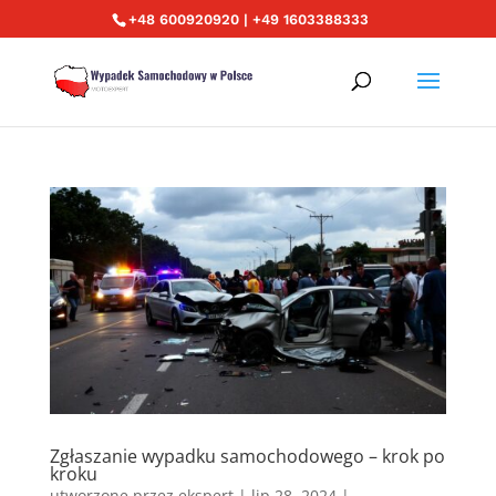
+48 600920920 | +49 1603388333
Zgłaszanie wypadku samochodowego – krok po
kroku
utworzone przez
ekspert
|
lip 28, 2024
|