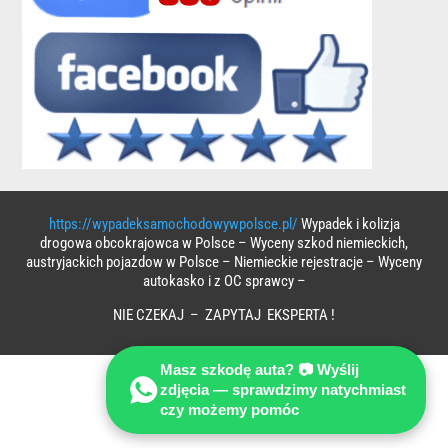
https://wypadeksamochodowywpolsce.pl/
Wypadek i kolizja
drogowa obcokrajowca w Polsce – Wyceny szkod niemieckich,
austryjackich pojazdow w Polsce – Niemieckie rejestracje – Wyceny
autokasko i z OC sprawcy –
NIE CZEKAJ – ZAPYTAJ EKSPERTA !
Masz szkodę auta? 📷 Wyślij
zdjęcia — sprawdzimy natychmiast
czy możemy pomóc