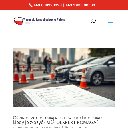
+48 600920920 | +49 1603388333
Oświadczenie o wypadku samochodowym –
kiedy je złożyć? MOTOEXPERT POMAGA
utworzone przez
ekspert
|
lip 24, 2024
|