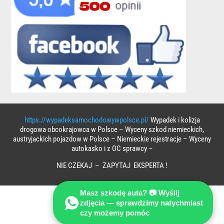
https://wypadeksamochodowywpolsce.pl/
Wypadek i kolizja
drogowa obcokrajowca w Polsce – Wyceny szkod niemieckich,
austryjackich pojazdow w Polsce – Niemieckie rejestracje – Wyceny
autokasko i z OC sprawcy –
NIE CZEKAJ – ZAPYTAJ EKSPERTA !
Masz szkodę auta? 📷 Wyślij
zdjęcia — sprawdzimy natychmiast
czy możemy pomóc