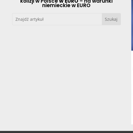
kolizji w Polsce
w EURO
– na warunki
niemieckie w EURO