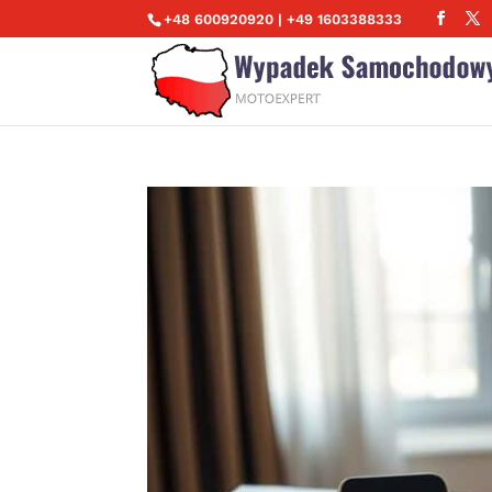
+48 600920920 | +49 1603388333