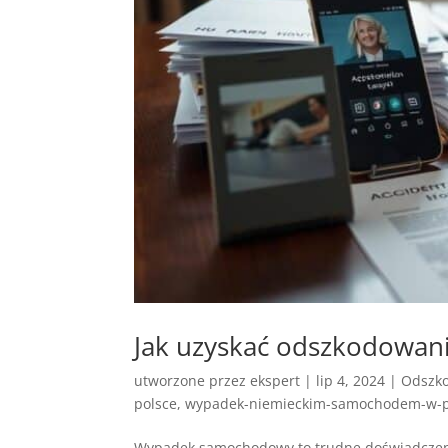
Jak uzyskać odszkodowa
utworzone przez
ekspert
|
lip 4, 2024
|
Odszko
polsce
,
wypadek-niemieckim-samochodem-w-p
Wypadek samochodowy to trudne doświadczenie.