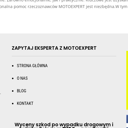
ofesjonalna pomoc rzeczoznawców MOTOEXPERT jest niezbędna.W tym a
ZAPYTAJ EKSPERTA Z MOTOEXPERT
STRONA GŁÓWNA
O NAS
BLOG
.
KONTAKT
Wyceny szkod po wypadku drogowym i