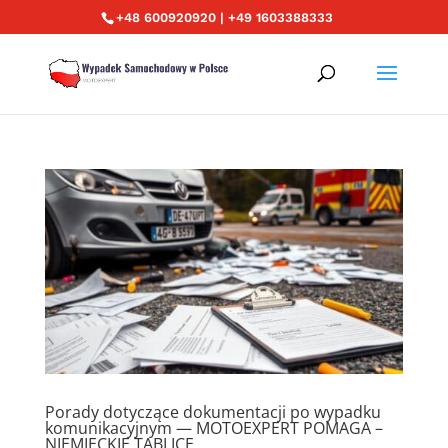
+48 600920920 | +49 1603388333
Porady dotyczące dokumentacji po wypadku
komunikacyjnym — MOTOEXPERT POMAGA –
NIEMIECKIE TABLICE