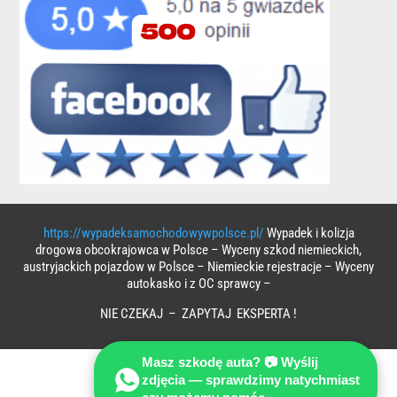
https://wypadeksamochodowywpolsce.pl/
Wypadek i kolizja
drogowa obcokrajowca w Polsce – Wyceny szkod niemieckich,
austryjackich pojazdow w Polsce – Niemieckie rejestracje – Wyceny
autokasko i z OC sprawcy –
NIE CZEKAJ – ZAPYTAJ EKSPERTA !
Masz szkodę auta? 📷 Wyślij
zdjęcia — sprawdzimy natychmiast