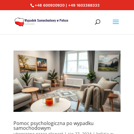
+48 600920920 | +49 1603388333
Pomoc psychologiczna po wypadku
samochodowym
utworzone przez
ekspert
|
sie 27, 2024
|
kolizja w