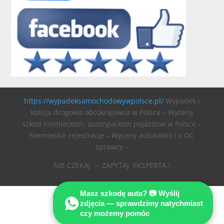
https://wypadeksamochodowywpolsce.pl/
Wypadek i
kolizja drogowa obcokrajowca w Polsce – Wyceny
szkod niemieckich, austryjackich pojazdow w Polsce –
Niemieckie rejestracje – Wyceny autokasko i z OC
sprawcy –
NIE CZEKAJ – ZAPYTAJ EKSPERTA !
Masz szkodę auta? 📷 Wyślij
zdjęcia — sprawdzimy natychmiast
czy możemy pomóc