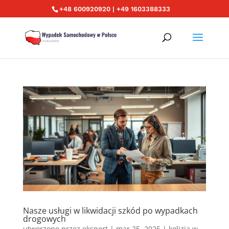
+48 600920920 | +49 1603388333
Nasze usługi w likwidacji szkód po wypadkach
drogowych
utworzone przez
ekspert
|
mar 25, 2025
|
kolizja w