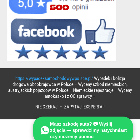
https://wypadeksamochodowywpolsce.pl/
Wypadek i kolizja
drogowa obcokrajowca w Polsce – Wyceny szkod niemieckich,
austryjackich pojazdow w Polsce – Niemieckie rejestracje – Wyceny
autokasko i z OC sprawcy –
NIE CZEKAJ – ZAPYTAJ EKSPERTA !
Masz szkodę auta? 📷 Wyślij
zdjęcia — sprawdzimy natychmiast
czy możemy pomóc