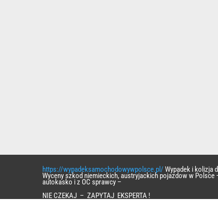
https://wypadeksamochodowywpolsce.pl/
Wypadek i kolizja
Wyceny szkod niemieckich, austryjackich pojazdow w Polsce 
autokasko i z OC sprawcy –
NIE CZEKAJ – ZAPYTAJ EKSPERTA !