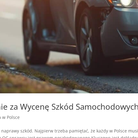
nie za Wycenę Szkód Samochodowyc
ja w Polsce
aprawy szkód. Najpierw trzeba pamiętać, że każdy w Polsce musi
 OC sprawcy jest prawem poszkodowanego.Kluczowe jest dokładne o