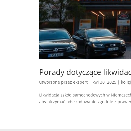
Porady dotyczące likwid
utworzone przez
ekspert
|
kwi 30, 2025
|
koliz
Likwidacja szkód samochodowych w Niemczech 
aby otrzymać odszkodowanie zgodnie z prawe