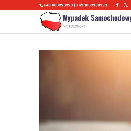
+48 600920920 | +49 1603388333