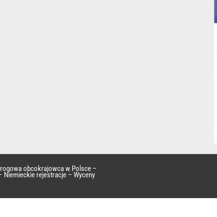
 drogowa obcokrajowca w Polsce –
– Niemieckie rejestracje – Wyceny