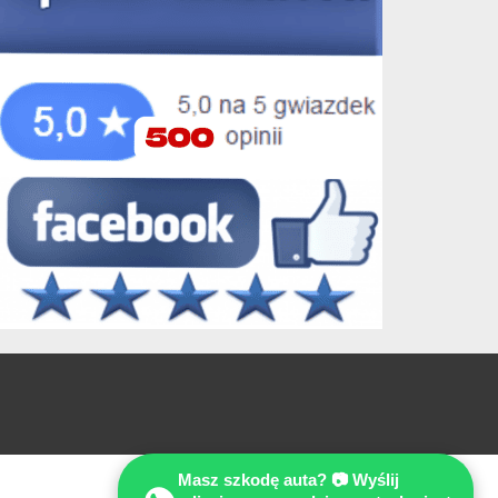
Masz szkodę auta? 📷 Wyślij