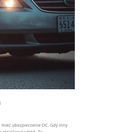
h
 mieć ubezpieczenie OC. Gdy inny
kreślenie szkód. To...