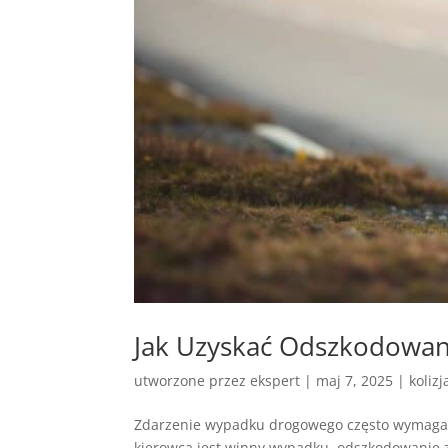
Jak Uzyskać Odszkodowa
utworzone przez
ekspert
|
maj 7, 2025
|
koliz
Zdarzenie wypadku drogowego często wymaga n
kierowca jest winny wypadku, odszkodowanie z