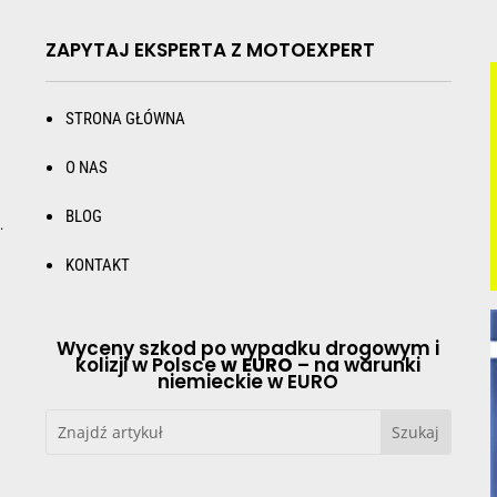
ZAPYTAJ EKSPERTA Z MOTOEXPERT
STRONA GŁÓWNA
O NAS
BLOG
.
KONTAKT
Wyceny szkod po wypadku drogowym i
kolizji w Polsce
w EURO
– na warunki
niemieckie w EURO