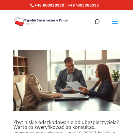
+48 600920920 | +49 1603388333
Zbyt niskie odszkodowanie od ubezpieczyciela?
Warto to zweryfikować po konsultac.
utworzone przez
ekspert
|
mar 10, 2026
|
kolizja w