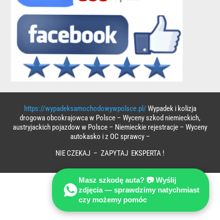
https://wypadeksamochodowywpolsce.pl/
Wypadek i kolizja
drogowa obcokrajowca w Polsce – Wyceny szkod niemieckich,
austryjackich pojazdow w Polsce – Niemieckie rejestracje – Wyceny
autokasko i z OC sprawcy –
NIE CZEKAJ – ZAPYTAJ EKSPERTA !
Masz szkodę auta? 📷 Wyślij
zdjęcia — sprawdzimy natychmiast
czy możemy pomóc