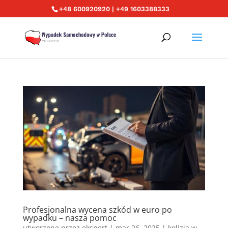
+48 600920920 | +49 1603388333
Profesjonalna wycena szkód w euro po
wypadku – nasza pomoc
utworzone przez
ekspert
|
mar 26, 2025
|
kolizja w