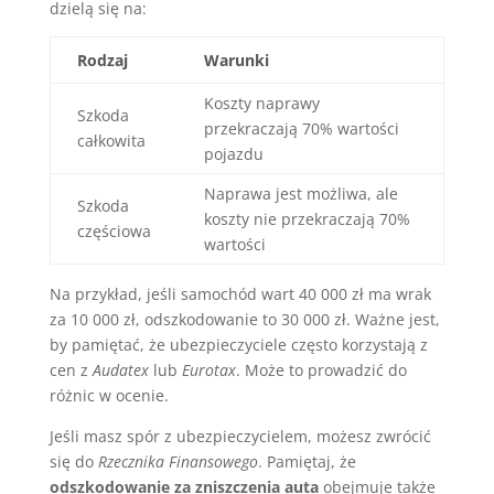
dzielą się na:
Rodzaj
Warunki
Koszty naprawy
Szkoda
przekraczają 70% wartości
całkowita
pojazdu
Naprawa jest możliwa, ale
Szkoda
koszty nie przekraczają 70%
częściowa
wartości
Na przykład, jeśli samochód wart 40 000 zł ma wrak
za 10 000 zł, odszkodowanie to 30 000 zł. Ważne jest,
by pamiętać, że ubezpieczyciele często korzystają z
cen z
Audatex
lub
Eurotax
. Może to prowadzić do
różnic w ocenie.
Jeśli masz spór z ubezpieczycielem, możesz zwrócić
się do
Rzecznika Finansowego
. Pamiętaj, że
odszkodowanie za zniszczenia auta
obejmuje także