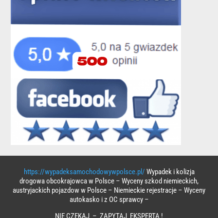
https://wypadeksamochodowywpolsce.pl/
Wypadek i kolizja
drogowa obcokrajowca w Polsce – Wyceny szkod niemieckich,
austryjackich pojazdow w Polsce – Niemieckie rejestracje – Wyceny
autokasko i z OC sprawcy –
NIE CZEKAJ – ZAPYTAJ EKSPERTA !