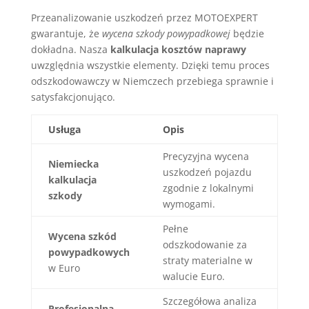
Przeanalizowanie uszkodzeń przez MOTOEXPERT
gwarantuje, że
wycena szkody powypadkowej
będzie
dokładna. Nasza
kalkulacja kosztów naprawy
uwzględnia wszystkie elementy. Dzięki temu proces
odszkodowawczy w Niemczech przebiega sprawnie i
satysfakcjonująco.
Usługa
Opis
Precyzyjna wycena
Niemiecka
uszkodzeń pojazdu
kalkulacja
zgodnie z lokalnymi
szkody
wymogami.
Pełne
Wycena szkód
odszkodowanie za
powypadkowych
straty materialne w
w Euro
walucie Euro.
Szczegółowa analiza
Profesjonalna