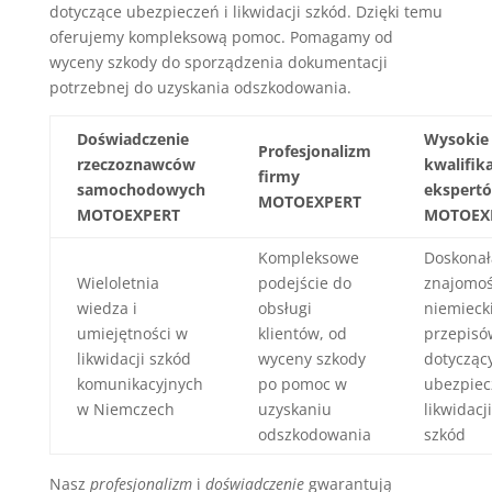
dotyczące ubezpieczeń i likwidacji szkód. Dzięki temu
oferujemy kompleksową pomoc. Pomagamy od
wyceny szkody do sporządzenia dokumentacji
potrzebnej do uzyskania odszkodowania.
Doświadczenie
Wysokie
Profesjonalizm
rzeczoznawców
kwalifik
firmy
samochodowych
ekspert
MOTOEXPERT
MOTOEXPERT
MOTOEX
Kompleksowe
Doskonał
Wieloletnia
podejście do
znajomo
wiedza i
obsługi
niemieck
umiejętności w
klientów, od
przepisó
likwidacji szkód
wyceny szkody
dotycząc
komunikacyjnych
po pomoc w
ubezpiec
w Niemczech
uzyskaniu
likwidacji
odszkodowania
szkód
Nasz
profesjonalizm
i
doświadczenie
gwarantują