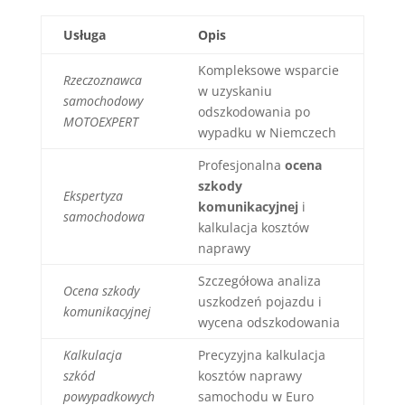
Usługa
Opis
Kompleksowe wsparcie
Rzeczoznawca
w uzyskaniu
samochodowy
odszkodowania po
MOTOEXPERT
wypadku w Niemczech
Profesjonalna
ocena
szkody
Ekspertyza
komunikacyjnej
i
samochodowa
kalkulacja kosztów
naprawy
Szczegółowa analiza
Ocena szkody
uszkodzeń pojazdu i
komunikacyjnej
wycena odszkodowania
Kalkulacja
Precyzyjna kalkulacja
szkód
kosztów naprawy
powypadkowych
samochodu w Euro