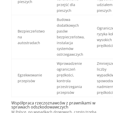
pieszych
przejść dla
udziałem
pieszych
pieszych
Budowa
dodatkowych
Ogranicz
Bezpieczeństwo
pasów
ryzyka kol
na
bezpieczeństwa,
wysokich
autostradach
instalacja
prędkośc
systemów
ostrzegawczych
Wprowadzenie
Zmniejsz
ograniczeń
liczby
Egzekwowanie
prędkości,
wypadkó
przepisów
kontrola
spowodo
przestrzegania
nadmier
przepisów
prędkośc
Współpraca rzeczoznawców z prawnikami w
sprawach odszkodowawczych
W Polsce, po wypadkach drogowych, często trzeba