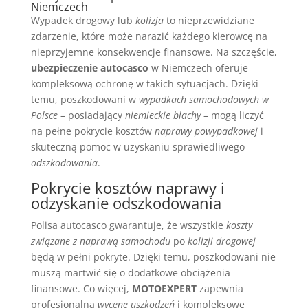
Niemczech
Wypadek drogowy lub
kolizja
to nieprzewidziane
zdarzenie, które może narazić każdego kierowcę na
nieprzyjemne konsekwencje finansowe. Na szczęście,
ubezpieczenie autocasco
w Niemczech oferuje
kompleksową ochronę w takich sytuacjach. Dzięki
temu, poszkodowani w
wypadkach samochodowych w
Polsce
– posiadający
niemieckie blachy
– mogą liczyć
na pełne pokrycie kosztów
naprawy powypadkowej
i
skuteczną pomoc w uzyskaniu sprawiedliwego
odszkodowania
.
Pokrycie kosztów naprawy i
odzyskanie odszkodowania
Polisa autocasco gwarantuje, że wszystkie
koszty
związane z naprawą samochodu
po
kolizji drogowej
będą w pełni pokryte. Dzięki temu, poszkodowani nie
muszą martwić się o dodatkowe obciążenia
finansowe. Co więcej,
MOTOEXPERT
zapewnia
profesjonalną
wycenę uszkodzeń
i kompleksowe