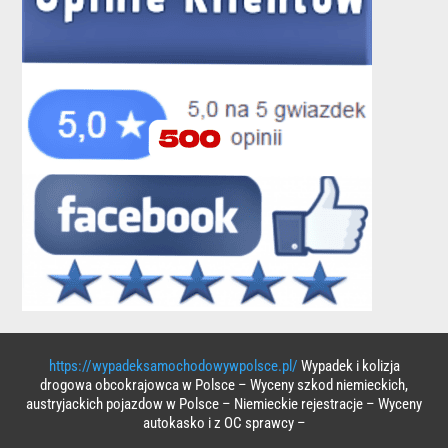
https://wypadeksamochodowywpolsce.pl/
Wypadek i kolizja
drogowa obcokrajowca w Polsce – Wyceny szkod niemieckich,
austryjackich pojazdow w Polsce – Niemieckie rejestracje – Wyceny
autokasko i z OC sprawcy –