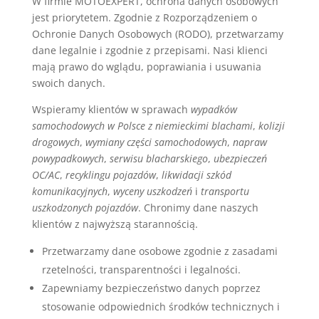
W firmie MOTOEXPERT, ochrona danych osobowych
jest priorytetem. Zgodnie z Rozporządzeniem o
Ochronie Danych Osobowych (RODO), przetwarzamy
dane legalnie i zgodnie z przepisami. Nasi klienci
mają prawo do wglądu, poprawiania i usuwania
swoich danych.
Wspieramy klientów w sprawach
wypadków
samochodowych w Polsce z niemieckimi blachami
,
kolizji
drogowych
,
wymiany części samochodowych
,
napraw
powypadkowych
,
serwisu blacharskiego
,
ubezpieczeń
OC/AC
,
recyklingu pojazdów
,
likwidacji szkód
komunikacyjnych
,
wyceny uszkodzeń
i
transportu
uszkodzonych pojazdów
. Chronimy dane naszych
klientów z najwyższą starannością.
Przetwarzamy dane osobowe zgodnie z zasadami
rzetelności, transparentności i legalności.
Zapewniamy bezpieczeństwo danych poprzez
stosowanie odpowiednich środków technicznych i