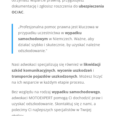
otrzymasz wsparcie prawną, przygotujesz
dokumentację i zgłosisz roszczenia do
ubezpieczenia
OC/AC
.
„Profesjonalna pomoc prawna jest kluczowa w
przypadku uczestnictwa w
wypadku
samochodowym
w Niemczech. Ważne, aby
działać szybko i skutecznie, by uzyskać należne
odszkodowanie.”
Nasi adwokaci specjalizują się również w
likwidacji
szkód komunikacyjnych
,
wycenie uszkodzeń
i
transporcie pojazdów uszkodzonych
. Możesz liczyć
na ich wsparcie w każdym etapie procesu.
Bez względu na rodzaj
wypadku samochodowego
,
adwokaci MOTOEXPERT pomogą Ci dochodzić praw i
uzyskać odszkodowanie. Skontaktuj się z nami, a
polecimy Ci najlepszych specjalistów w Twojej
okolicy.