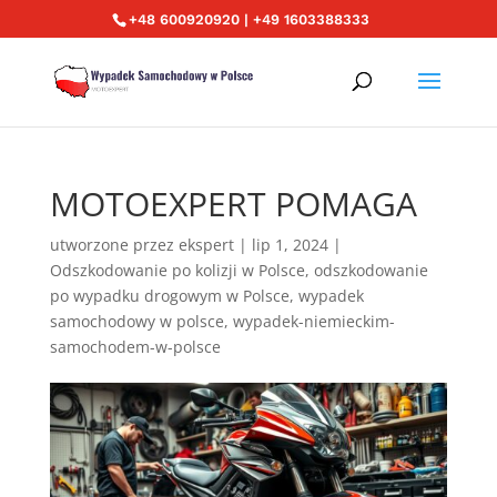
+48 600920920 | +49 1603388333
MOTOEXPERT POMAGA
utworzone przez
ekspert
|
lip 1, 2024
|
Odszkodowanie po kolizji w Polsce
,
odszkodowanie
po wypadku drogowym w Polsce
,
wypadek
samochodowy w polsce
,
wypadek-niemieckim-
samochodem-w-polsce