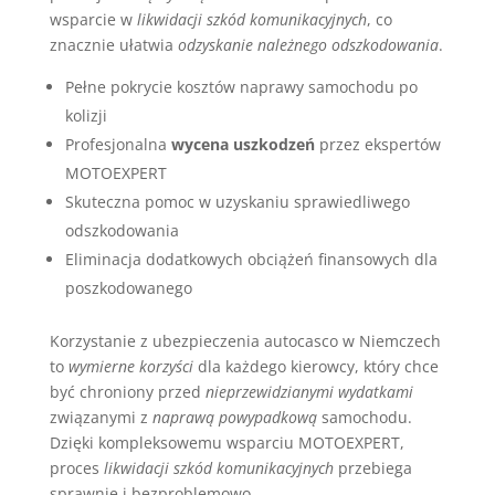
wsparcie w
likwidacji szkód komunikacyjnych
, co
znacznie ułatwia
odzyskanie należnego odszkodowania
.
Pełne pokrycie kosztów naprawy samochodu po
kolizji
Profesjonalna
wycena uszkodzeń
przez ekspertów
MOTOEXPERT
Skuteczna pomoc w uzyskaniu sprawiedliwego
odszkodowania
Eliminacja dodatkowych obciążeń finansowych dla
poszkodowanego
Korzystanie z ubezpieczenia autocasco w Niemczech
to
wymierne korzyści
dla każdego kierowcy, który chce
być chroniony przed
nieprzewidzianymi wydatkami
związanymi z
naprawą powypadkową
samochodu.
Dzięki kompleksowemu wsparciu MOTOEXPERT,
proces
likwidacji szkód komunikacyjnych
przebiega
sprawnie i bezproblemowo.