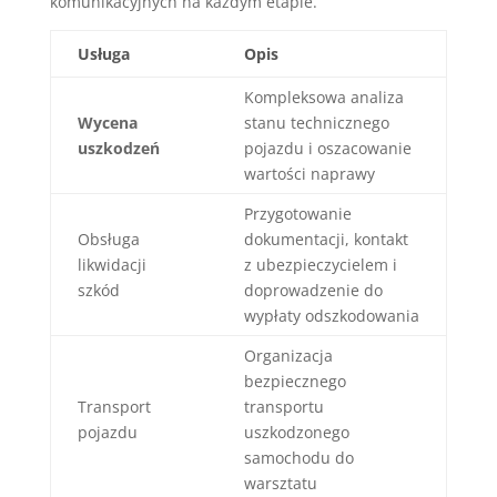
komunikacyjnych na każdym etapie.
Usługa
Opis
Kompleksowa analiza
Wycena
stanu technicznego
uszkodzeń
pojazdu i oszacowanie
wartości naprawy
Przygotowanie
Obsługa
dokumentacji, kontakt
likwidacji
z ubezpieczycielem i
szkód
doprowadzenie do
wypłaty odszkodowania
Organizacja
bezpiecznego
Transport
transportu
pojazdu
uszkodzonego
samochodu do
warsztatu