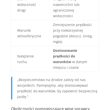
widoczność
nawierzchni lub
drogi
ograniczonej
widoczności
Zmniejszenie prędkości
Warunki
przy niekorzystnej
atmosferyczne
pogodzie (deszcz, śnieg,
mgła)
Dostosowanie
Natężenie
prędkości do
ruchu
warunków
w danym
miejscu i czasie
„Bezpieczeństwo na drodze zależy od nas
wszystkich. Pamiętajmy, aby dostosowywać
prędkość do warunków, by zapewnić bezpieczną
jazdę.”
Okoliczności pomniejszające winę sprawcy