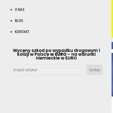
O NAS
BLOG
.
KONTAKT
Wyceny szkod po wypadku drogowym i
kolizji w Polsce
w EURO
– na warunki
niemieckie w EURO