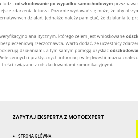
 ludzi,
odszkodowanie po wypadku samochodowym
przyznawan
jsce zdarzenia lekarza. Pozornie wydawać się może, że aby otrz
ternatywnych działań, jednakże należy pamiętać, że działania te p
weryfikacyjno-analitycznym, którego celem jest wnioskowane
odsz
 ubezpieczeniową rzeczoznawca. Warto dodać, że uczestnicy zdarze
 pokierują działaniami, a tym samym pomogą uzyskać
odszkodowa
iele cennych i praktycznych informacji w tej kwestii można znaleź
h treści związane z odszkodowaniami komunikacyjnymi.
ZAPYTAJ EKSPERTA Z MOTOEXPERT
STRONA GŁÓWNA