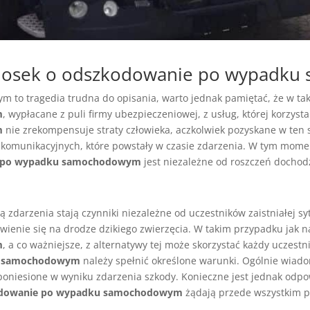
niosek o odszkodowanie po wypadk
 to tragedia trudna do opisania, warto jednak pamiętać, że w tak
m
, wypłacane z puli firmy ubezpieczeniowej, z usług, której korzyst
m
nie zrekompensuje straty człowieka, aczkolwiek pozyskane w ten
 komunikacyjnych, które powstały w czasie zdarzenia. W tym mome
 po wypadku samochodowym
jest niezależne od roszczeń dochod
ą zdarzenia stają czynniki niezależne od uczestników zaistniałej s
ienie się na drodze dzikiego zwierzęcia. W takim przypadku jak na
m
, a co ważniejsze, z alternatywy tej może skorzystać każdy uczest
u samochodowym
należy spełnić określone warunki. Ogólnie wiad
poniesione w wyniku zdarzenia szkody. Konieczne jest jednak odp
dowanie po wypadku samochodowym
żądają przede wszystkim pr