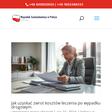
+48 600920920 | +49 1603388333
Jak uzyskać zwrot kosztów leczenia po wypadku
drogowym
utworzone przez
ekspert
|
sie 22, 2024
|
kolizja w