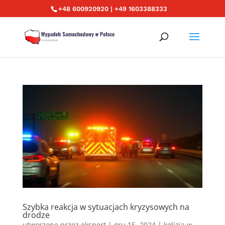
+48 600920920 | +49 1603388333
Szybka reakcja w sytuacjach kryzysowych na
drodze
utworzone przez
ekspert
|
gru 15, 2024
|
kolizja w