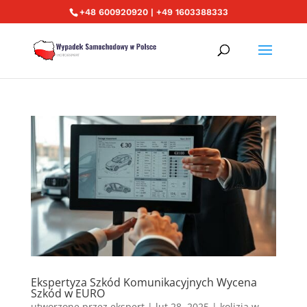
+48 600920920 | +49 1603388333
Ekspertyza Szkód Komunikacyjnych Wycena
Szkód w EURO
utworzone przez
ekspert
|
lut 28, 2025
|
kolizja w