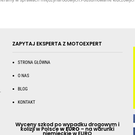
ZAPYTAJ EKSPERTA Z MOTOEXPERT
STRONA GŁÓWNA
O NAS
BLOG
.
KONTAKT
Wyceny szkod po wypadku drogowym i
kolizji w Polsce
w EURO
– na warunki
niemieckie w EURO