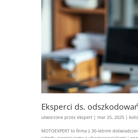
Eksperci ds. odszkodowań
utworzone przez
ekspert
|
mar 25, 2025
|
koli
MOTOEXPERT to firma z 30-letnim doświadczen
szkody, negocjujemy z ubezpieczycielami i 