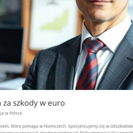
 za szkody w euro
zja w Polsce
iem, która pomaga w Niemczech. Specjalizujemy się w odszkodowa
wspieramy w sprawach międzynarodowych.Podsumowanie kluczowyc