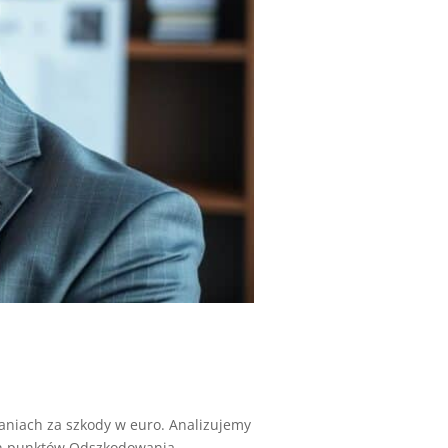
niach za szkody w euro. Analizujemy
h punktów Odszkodowania...