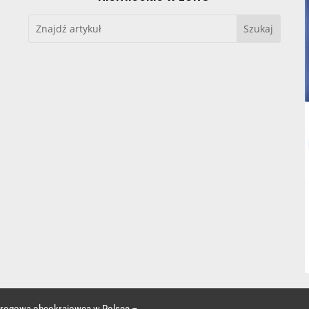
 drogowa obcokrajowca w Polsce –