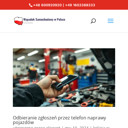
+48 600920920 | +49 1603388333
Odbieranie zgłoszeń przez telefon naprawy
pojazdów
utworzone przez
ekspert
|
gru 10, 2024
|
kolizja w