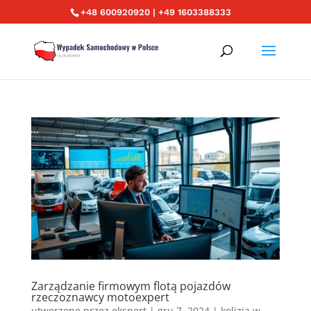
+48 600920920 | +49 1603388333
Zarządzanie firmowym flotą pojazdów
rzeczoznawcy motoexpert
utworzone przez
ekspert
|
gru 7, 2024
|
kolizja w