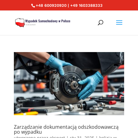
+48 600920920 | +49 1603388333
Zarządzanie dokumentacją odszkodowawczą
po wypadku
utworzone przez
ekspert
|
sty 31, 2025
|
kolizja w