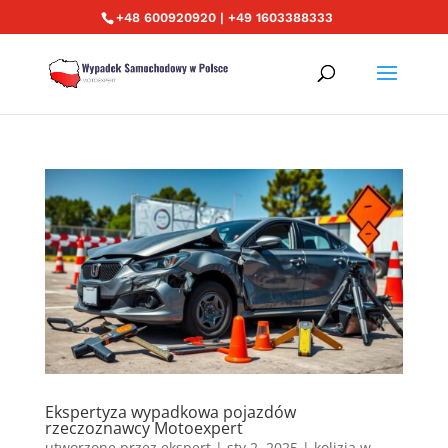
+48 600920920 | +49 1603388333
Ekspertyza wypadkowa pojazdów
rzeczoznawcy Motoexpert
utworzone przez
ekspert
|
sty 2, 2025
|
kolizja w