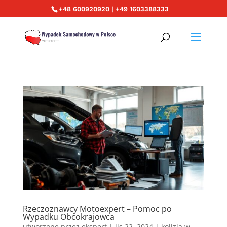
+48 600920920 | +49 1603388333
Rzeczoznawcy Motoexpert – Pomoc po
Wypadku Obcokrajowca
utworzone przez
ekspert
|
lis 22, 2024
|
kolizja w