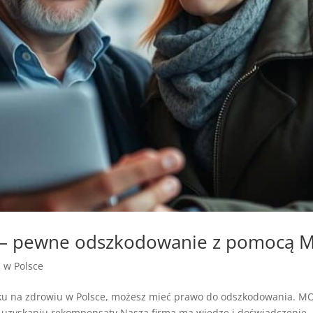
 — pewne odszkodowanie z pomocą 
a w Polsce
rbku na zdrowiu w Polsce, możesz mieć prawo do odszkodowania.
 uzyskaniu rekompensaty.Nasza firma ma wiedzę i doświadczenie, b