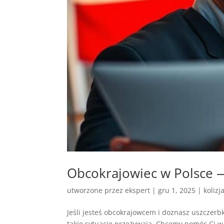
Obcokrajowiec w Polsce
utworzone przez
ekspert
|
gru 1, 2025
|
kolizj
Jeśli jesteś obcokrajowcem i doznasz uszcze
takie sytuacje przeżywają. Chcemy pomóc Ci w