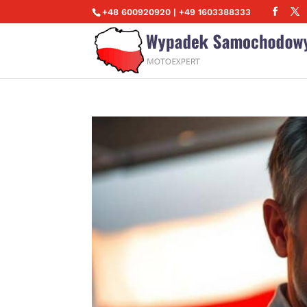
+48 600920920 | +49 1603388333