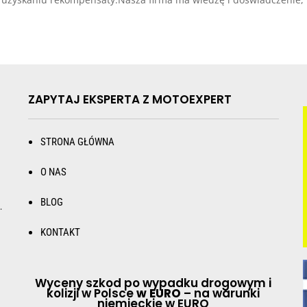
ZAPYTAJ EKSPERTA Z MOTOEXPERT
STRONA GŁÓWNA
O NAS
BLOG
.
KONTAKT
Wyceny szkod po wypadku drogowym i
kolizji w Polsce
w EURO
– na warunki
niemieckie w EURO