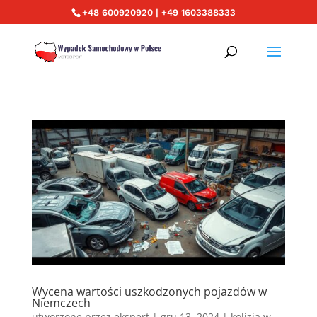
+48 600920920 | +49 1603388333
Wycena wartości uszkodzonych pojazdów w
Niemczech
utworzone przez
ekspert
|
gru 13, 2024
|
kolizja w