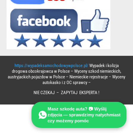
https://wypadeksamochodowywpolsce.pl/
Wypadek i kolizja
drogowa obcokrajowca w Polsce – Wyceny szkod niemieckich,
austryjackich pojazdow w Polsce – Niemieckie rejestracje – Wyceny
autokasko i z OC sprawcy –
NIE CZEKAJ – ZAPYTAJ EKSPERTA !
Masz szkodę auta? 📷 Wyślij
zdjęcia — sprawdzimy natychmiast
czy możemy pomóc