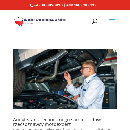
+48 600920920 | +49 1603388333
Audyt stanu technicznego samochodów
rzeczoznawcy motoexpert
utworzone przez
ekspert
|
sty 25, 2025
|
kolizja w