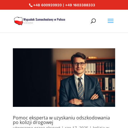
+48 600920920 | +49 1603388333
Pomoc eksperta w uzyskaniu odszkodowania
po kolizji drogowej
utworzone przez
ekspert
|
cze 17, 2025
|
kolizja w