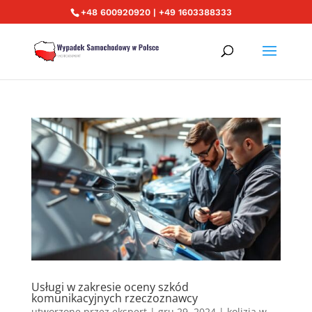
+48 600920920 | +49 1603388333
Usługi w zakresie oceny szkód
komunikacyjnych rzeczoznawcy
utworzone przez
ekspert
|
gru 29, 2024
|
kolizja w