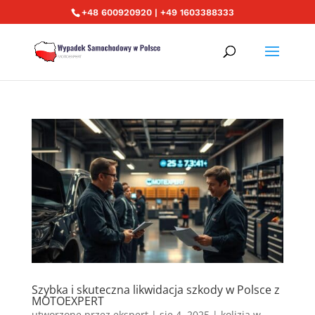
+48 600920920 | +49 1603388333
Szybka i skuteczna likwidacja szkody w Polsce z
MOTOEXPERT
utworzone przez
ekspert
|
sie 4, 2025
|
kolizja w