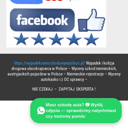
https://wypadeksamochodowywpolsce.pl/
Wypadek i kolizja
drogowa obcokrajowca w Polsce – Wyceny szkod niemieckich,
austryjackich pojazdow w Polsce – Niemieckie rejestracje – Wyceny
autokasko i z OC sprawcy –
NIE CZEKAJ – ZAPYTAJ EKSPERTA !
Masz szkodę auta? 📷 Wyślij
zdjęcia — sprawdzimy natychmiast
czy możemy pomóc