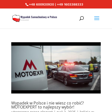
+48 600920920 | +49 1603388333
Wypadek w Polsce i nie wiesz co robić?
MOTOEXPERT to najlepszy wybór!
utworzone przez
ekspert
|
paź 2, 2025
|
kolizja w