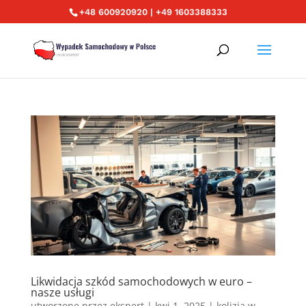
+48 600920920 | +49 1603388333
Likwidacja szkód samochodowych w euro –
nasze usługi
utworzone przez
ekspert
|
kwi 1, 2025
|
kolizja w