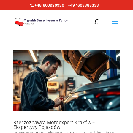
+48 600920920 | +49 1603388333
Rzeczoznawca Motoexpert Kraków –
Ekspertyzy Pojazdów
utworzone przez
ekspert
|
gru 30, 2024
|
kolizja w