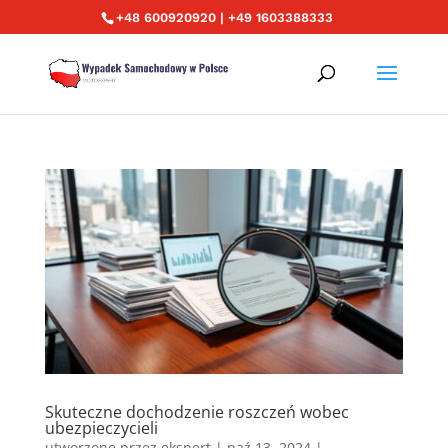
+48 600920920 | +49 1603388333
Skuteczne dochodzenie roszczeń wobec
ubezpieczycieli
utworzone przez
ekspert
|
paź 13, 2024
|