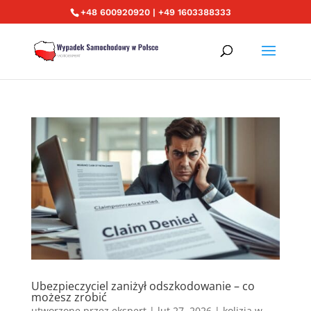
+48 600920920 | +49 1603388333
Ubezpieczyciel zaniżył odszkodowanie – co
możesz zrobić
utworzone przez
ekspert
|
lut 27, 2026
|
kolizja w