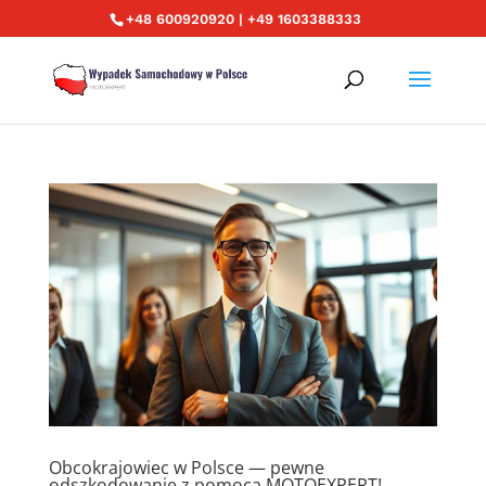
+48 600920920 | +49 1603388333
Obcokrajowiec w Polsce — pewne
odszkodowanie z pomocą MOTOEXPERT!