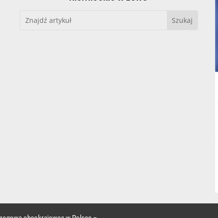
 drogowa obcokrajowca w Polsce –