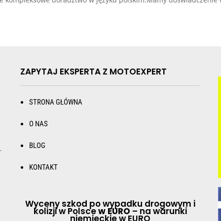
ZAPYTAJ EKSPERTA Z MOTOEXPERT
STRONA GŁÓWNA
O NAS
BLOG
.
KONTAKT
Wyceny szkod po wypadku drogowym i
kolizji w Polsce
w EURO
– na warunki
niemieckie w EURO