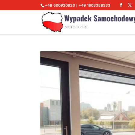
+48 600920920 | +49 1603388333