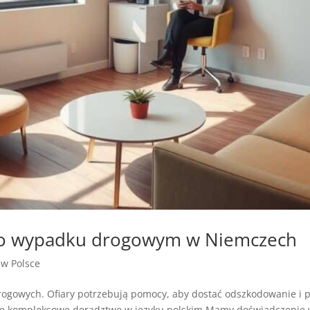
 po wypadku drogowym w Niemczech
a w Polsce
gowych. Ofiary potrzebują pomocy, aby dostać odszkodowanie i p
e kompleksowe doradztwo w języku polskim.Mamy doświadczenie 