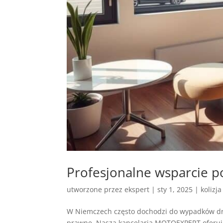
Profesjonalne wsparcie
utworzone przez
ekspert
|
sty 1, 2025
|
kolizj
W Niemczech często dochodzi do wypadków dro
prawne. Nasza kancelaria MOTOEXPERT oferuj