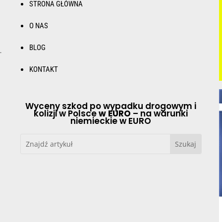
STRONA GŁÓWNA
O NAS
BLOG
.
KONTAKT
Wyceny szkod po wypadku drogowym i
kolizji w Polsce
w EURO
– na warunki
niemieckie w EURO