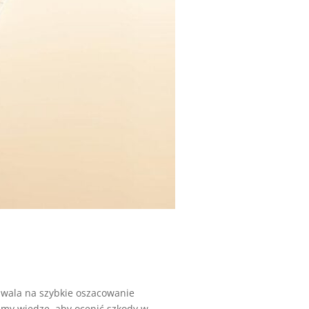
zwala na szybkie oszacowanie
y wiedzę, aby ocenić szkody w...