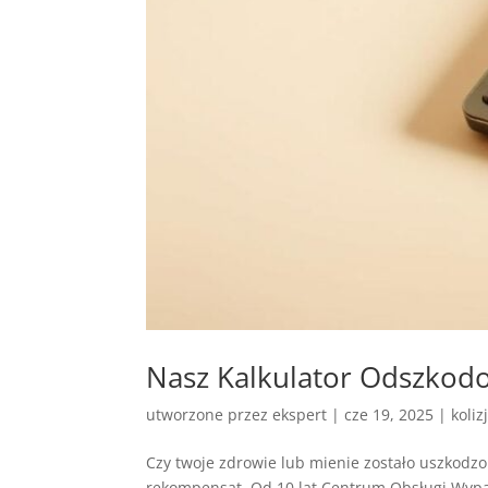
Nasz Kalkulator Odszkod
utworzone przez
ekspert
|
cze 19, 2025
|
koliz
Czy twoje zdrowie lub mienie zostało uszkod
rekompensat. Od 10 lat Centrum Obsługi Wypa