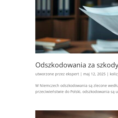
Odszkodowania za szkody
utworzone przez
ekspert
|
maj 12, 2025
|
koli
W Niemczech odszkodowania są zlecone wedłu
przeciwieństwie do Polski, odszkodowania są us