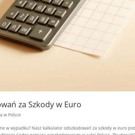
owań za Szkody w Euro
ja w Polsce
zone w wypadku? Nasz kalkulator odszkodowań za szkody w euro po
dkowej Codex pomaga poszkodowanym w całej Polsce. Zbudowaliśm