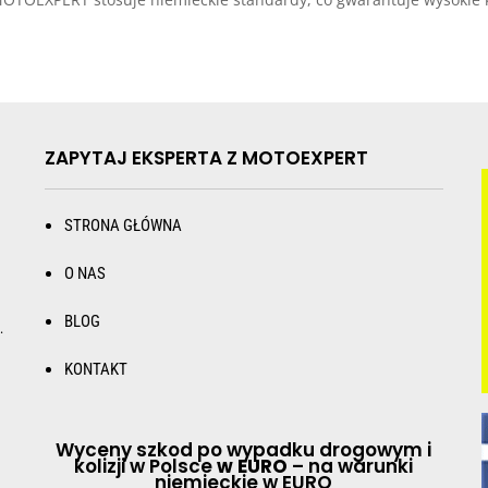
ZAPYTAJ EKSPERTA Z MOTOEXPERT
STRONA GŁÓWNA
O NAS
BLOG
.
KONTAKT
Wyceny szkod po wypadku drogowym i
kolizji w Polsce
w EURO
– na warunki
niemieckie w EURO