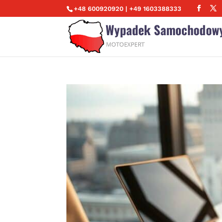
+48 600920920 | +49 1603388333