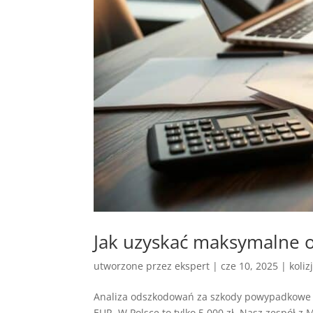
Jak uzyskać maksymalne
utworzone przez
ekspert
|
cze 10, 2025
|
koliz
Analiza odszkodowań za szkody powypadkowe 
EUR. W Polsce to tylko 5 000 zł. Nasz zespół 