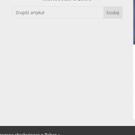
 drogowa obcokrajowca w Polsce –