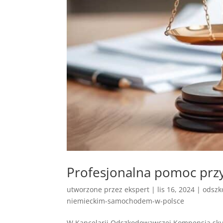
Profesjonalna pomoc prz
utworzone przez
ekspert
|
lis 16, 2024
|
odszk
niemieckim-samochodem-w-polsce
W Kancelarii Odszkodowawczej Kompensja skup