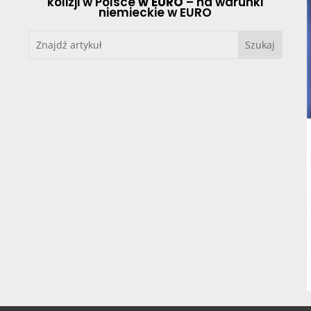
kolizji w Polsce
w EURO
– na warunki
niemieckie w EURO