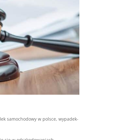
ek samochodowy w polsce
,
wypadek-
uje się w odszkodowaniach