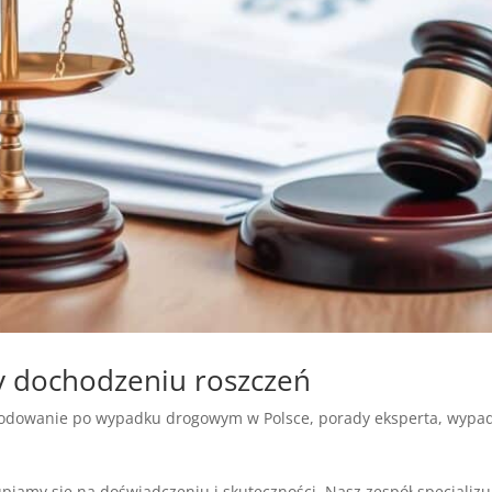
y dochodzeniu roszczeń
odowanie po wypadku drogowym w Polsce
,
porady eksperta
,
wypad
iamy się na doświadczeniu i skuteczności. Nasz zespół specjaliz