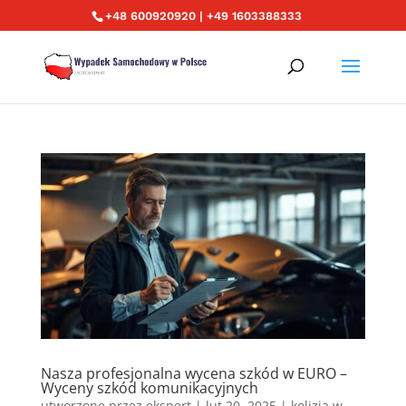
+48 600920920 | +49 1603388333
Nasza profesjonalna wycena szkód w EURO –
Wyceny szkód komunikacyjnych
utworzone przez
ekspert
|
lut 20, 2025
|
kolizja w