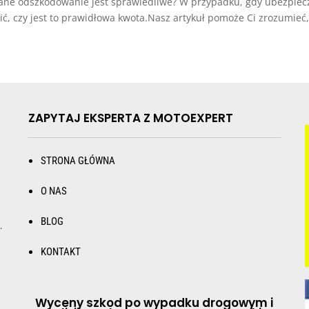
mane odszkodowanie jest sprawiedliwe? W przypadku, gdy ubezpieczy
ć, czy jest to prawidłowa kwota.Nasz artykuł pomoże Ci zrozumieć, 
ZAPYTAJ EKSPERTA Z MOTOEXPERT
STRONA GŁÓWNA
O NAS
BLOG
.
KONTAKT
Wyceny szkod po wypadku drogowym i