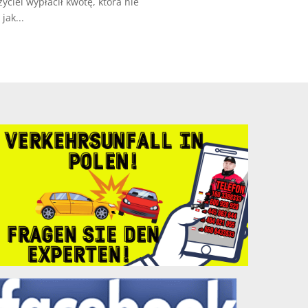
ciel wypłacił kwotę, która nie
jak...