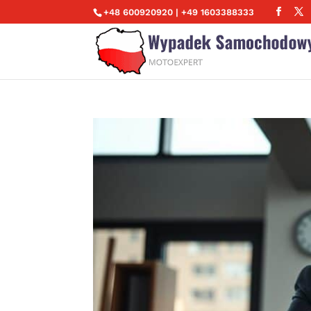
+48 600920920 | +49 1603388333