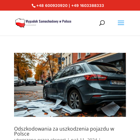
+48 600920920 | +49 1603388333
Odszkodowania za uszkodzenia pojazdu w
Polsce
utworzone przez
ekspert
|
paź 11, 2024
|