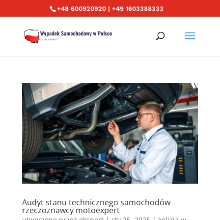
+48 600920920 | +49 1603388333
Audyt stanu technicznego samochodów
rzeczoznawcy motoexpert
utworzone przez
ekspert
|
sty 25, 2025
|
kolizja w