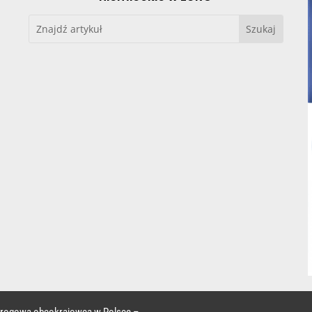
 drogowa obcokrajowca w Polsce –