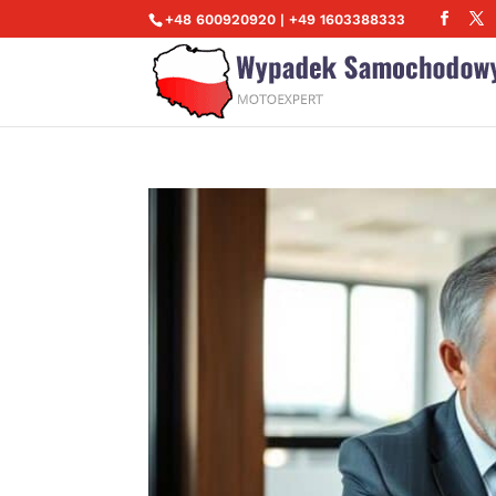
+48 600920920 | +49 1603388333