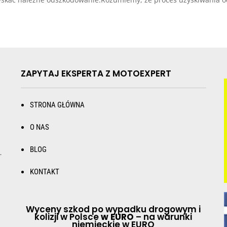
ZAPYTAJ EKSPERTA Z MOTOEXPERT
STRONA GŁÓWNA
O NAS
BLOG
.
KONTAKT
Wyceny szkod po wypadku drogowym i
kolizji w Polsce
w EURO
– na warunki
niemieckie w EURO