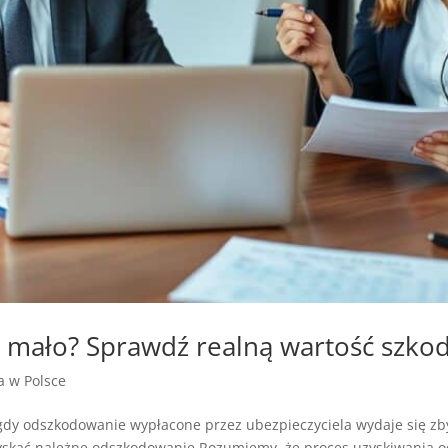
a mało? Sprawdź realną wartość szkod
ja w Polsce
dy odszkodowanie wypłacone przez ubezpieczyciela wydaje się zby
 uzyskać należne odszkodowanie.Rozumiemy, że proces uzyskiwania 