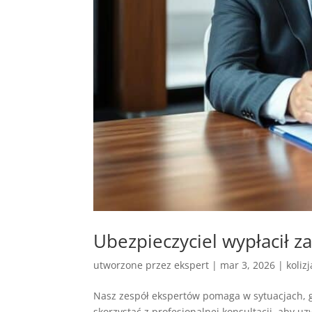
Ubezpieczyciel wypłacił z
utworzone przez
ekspert
|
mar 3, 2026
|
koliz
Nasz zespół ekspertów pomaga w sytuacjach, g
skorzystać z profesjonalnej konsultacji, aby