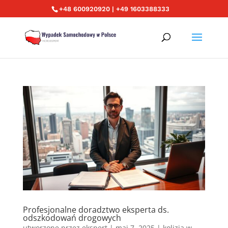
+48 600920920 | +49 1603388333
Profesjonalne doradztwo eksperta ds.
odszkodowań drogowych
utworzone przez
ekspert
|
maj 7, 2025
|
kolizja w