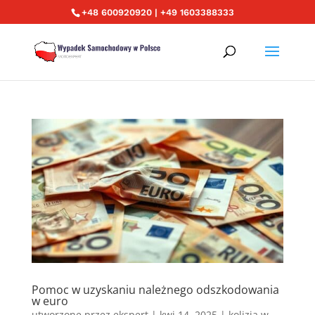
+48 600920920 | +49 1603388333
Pomoc w uzyskaniu należnego odszkodowania
w euro
utworzone przez
ekspert
|
kwi 14, 2025
|
kolizja w